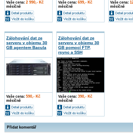
2 990,- Kč
699,- Kč
1
Vaše cena:
Vaše cena:
Vaše cena:
měsíčně
měsíčně
měsíčně
Zálohování dat ze
Zálohování dat ze
serveru v objemu 30
serveru v objemu 30
GB agentem Bacula
GB pomocí FTP,
rsync a SSH
590,- Kč
390,- Kč
Vaše cena:
Vaše cena:
měsíčně
měsíčně
Přidat komentář