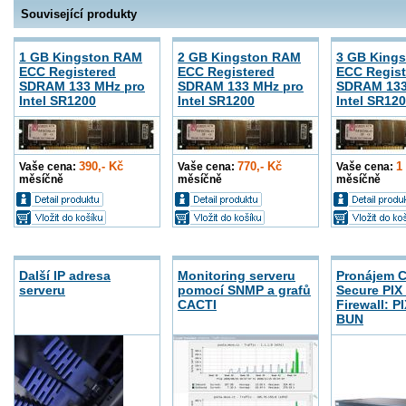
Související produkty
1 GB Kingston RAM
2 GB Kingston RAM
3 GB King
ECC Registered
ECC Registered
ECC Regist
SDRAM 133 MHz pro
SDRAM 133 MHz pro
SDRAM 133
Intel SR1200
Intel SR1200
Intel SR12
390,- Kč
770,- Kč
1
Vaše cena:
Vaše cena:
Vaše cena:
měsíčně
měsíčně
měsíčně
Další IP adresa
Monitoring serveru
Pronájem C
serveru
pomocí SNMP a grafů
Secure PIX
CACTI
Firewall: P
BUN