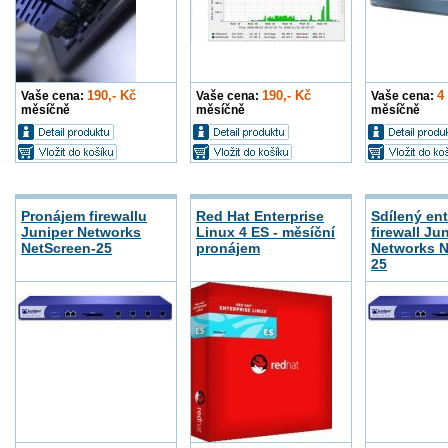
190,- Kč
190,- Kč
4
Vaše cena:
Vaše cena:
Vaše cena:
měsíčně
měsíčně
měsíčně
Pronájem firewallu
Red Hat Enterprise
Sdílený ent
Juniper Networks
Linux 4 ES - měsíční
firewall Ju
NetScreen-25
pronájem
Networks N
25