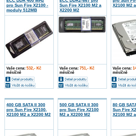
ECC DDR 400 MHz
ECC DDR2-667 pro
pro Sun Fir
pro Sun Fire X2100 -
Sun Fire X2100 M2 a
X2100 M2 a
moduly 512MB
X2200 M2
532,- Kč
751,- Kč
1
Vaše cena:
Vaše cena:
Vaše cena:
měsíčně
měsíčně
měsíčně
400 GB SATA II 300
500 GB SATA II 300
80 GB SATA 
pro Sun Fire X2100,
pro Sun Fire X2100
Sun Fire X
X2100 M2 a X2200 M2
M2 a X2200 M2
X2100 M2 a