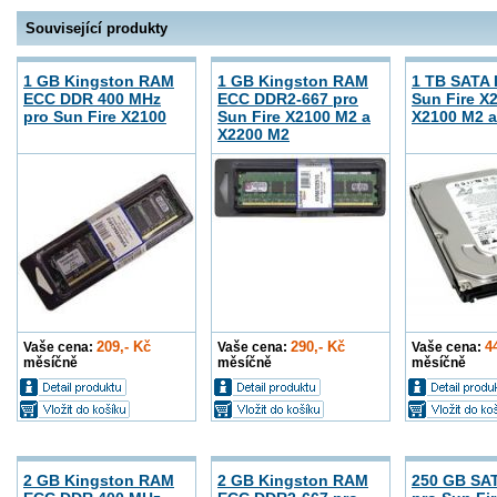
Související produkty
1 GB Kingston RAM
1 GB Kingston RAM
1 TB SATA I
ECC DDR 400 MHz
ECC DDR2-667 pro
Sun Fire X
pro Sun Fire X2100
Sun Fire X2100 M2 a
X2100 M2 a
X2200 M2
209,- Kč
290,- Kč
4
Vaše cena:
Vaše cena:
Vaše cena:
měsíčně
měsíčně
měsíčně
2 GB Kingston RAM
2 GB Kingston RAM
250 GB SAT