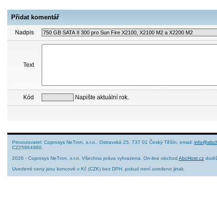
Přidat komentář
Nadpis
Text
Kód
Napište aktuální rok.
Provozovatel: Coprosys NeTron, s.r.o., Ostravská 25, 737 01 Český Těšín, email:
info@abch
CZ25864980.
2026 - Coprosys NeTron, s.r.o. Všechna práva vyhrazena. On-line obchod
AbcHost.cz
dodrž
Uvedené ceny jsou koncové v Kč (CZK) bez DPH, pokud není uvedeno jinak.