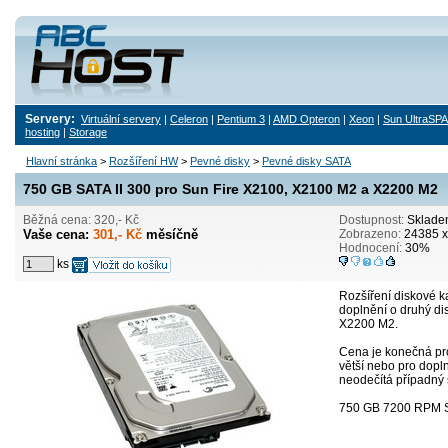
Servery:
Virtuální servery
|
Celeron
|
Pentium 3
|
AMD Opteron
|
Xeon
|
Sun UltraSP
hosting
|
Storage
Hlavní stránka
>
Rozšíření HW
>
Pevné disky
>
Pevné disky SATA
750 GB SATA II 300 pro Sun Fire X2100, X2100 M2 a X2200 M2
Běžná cena: 320,- Kč
Dostupnost:
Sklade
Vaše cena:
301,- Kč
měsíčně
Zobrazeno:
24385 x
Hodnocení:
30%
ks
Rozšíření diskové k
doplnění o druhý di
X2200 M2.
Cena je konečná pro
větší nebo pro dopl
neodečítá případný 
750 GB 7200 RPM S